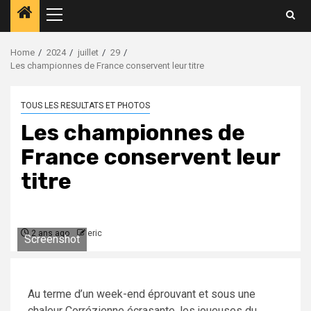
Home
2024
juillet
29
Les championnes de France conservent leur titre
TOUS LES RESULTATS ET PHOTOS
Les championnes de
France conservent leur
titre
2 ans ago
eric
Screenshot
Au terme d’un week-end éprouvant et sous une
chaleur Corrézienne écrasante, les joueuses du