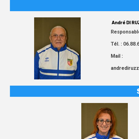
André DI R
Responsabl
Tél. : 06.88.
Mail :
andrediruz