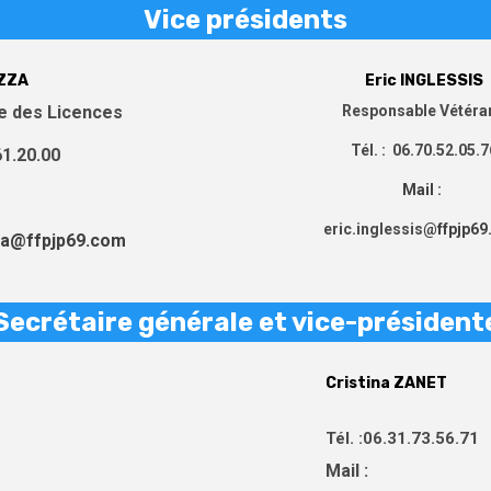
Vice présidents
UZZA
Eric INGLESSIS
e des Licences
Responsable Vétéra
Tél. : 06.70.52.05.7
61.20.00
Mail :
eric.inglessis
@ffpjp69
za@ffpjp69.com
Secrétaire générale et vice-président
Cristina ZANET
Tél. :06.31.73.56.71
Mail :