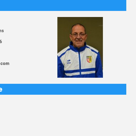
ns
6
.com
e