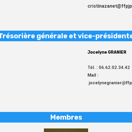
cristinazanet@ffpj
Trésorière générale et vice-président
Jocelyne GRANIER
Tél. : 06.62.02.34.42
Mail :
jocelynegranier@ff
Membres