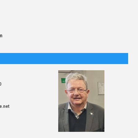
m
0
e.net