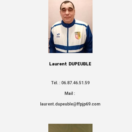
Laurent DUPEUBLE
Tél. : 06.87.46.51.59
Mail :
l
aurent.dupeuble
@ffpjp69.com