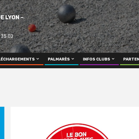
E LYON –
 35 03
LÉCHARGEMENTS
PALMARÈS
INFOS CLUBS
PARTEN