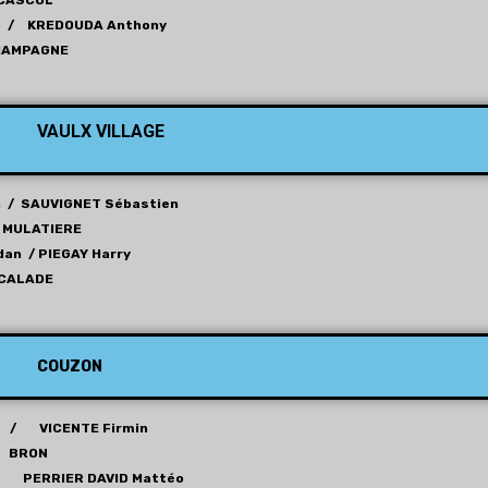
CASCOL
c / KREDOUDA Anthony
HAMPAGNE
VAULX VILLAGE
n / SAUVIGNET Sébastien
. MULATIERE
an / PIEGAY Harry
CALADE
COUZON
 / VICENTE Firmin
BRON
 / PERRIER DAVID Mattéo