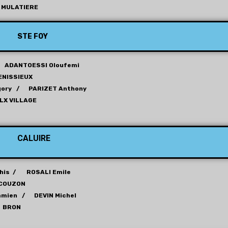
MULATIERE
STE FOY
 ADANTOESSI Oloufemi
ENISSIEUX
ory / PARIZET Anthony
LX VILLAGE
CALUIRE
his / ROSALI Emile
COUZON
amien / DEVIN Michel
BRON