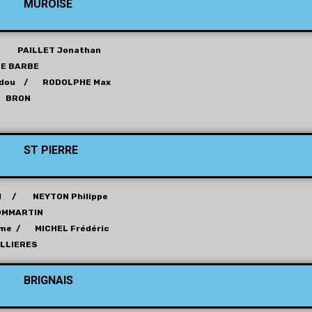
MUROISE
 PAILLET Jonathan
LE BARBE
Abdou / RODOLPHE Max
BRON
ST PIERRE
d / NEYTON Philippe
OMMARTIN
ome / MICHEL Frédéric
LLIERES
BRIGNAIS