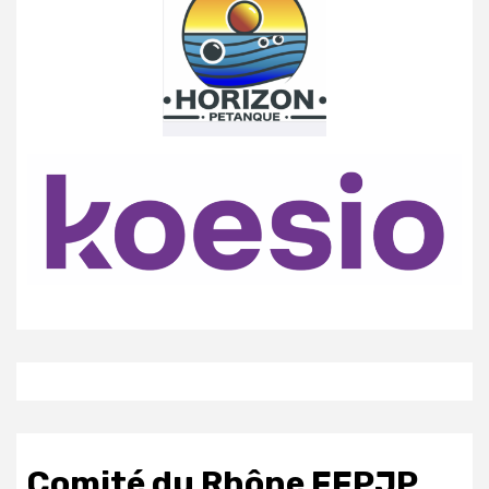
Comité du Rhône FFPJP