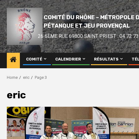
COMITÉ DU RHÔNE – MÉTROPOLE D
PÉTANQUE ET JEU PROVENÇAL
26 6ÈME RUE 69800 SAINT PRIEST . 04 72 73
COMITÉ
CALENDRIER
RÉSULTATS
TÉ
Home
eric
Page 3
eric